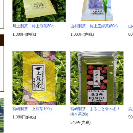
川上製茶 特上煎茶80g
山村製茶 特上玉緑茶(80g)
山
1,080円(内税)
1,080円(内税)
8
宮崎製茶 上煎茶100g
宮崎製茶 まるごと食べる！
浜
挽き茶20g
1,080円(内税)
5
540円(内税)