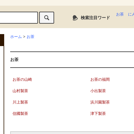
お茶
に
検索注目ワード
ホーム
>
お茶
お茶
お茶の山崎
お茶の福岡
山村製茶
小出製茶
川上製茶
浜川園製茶
信國製茶
津下製茶