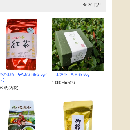
全
30
商品
茶の山崎 GABA紅茶(2.5g×
川上製茶 相良茶 50g
ヶ)
1,080円(内税)
080円(内税)