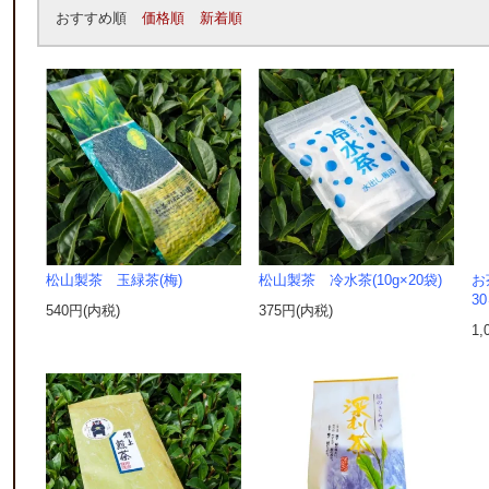
おすすめ順
価格順
新着順
松山製茶 玉緑茶(梅)
松山製茶 冷水茶(10g×20袋)
お
30
540円(内税)
375円(内税)
1,