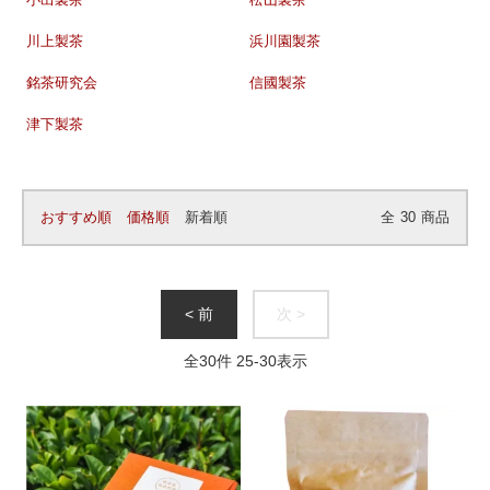
小出製茶
松山製茶
川上製茶
浜川園製茶
銘茶研究会
信國製茶
津下製茶
おすすめ順
価格順
新着順
全
30
商品
< 前
次 >
全
30
件
25
-
30
表示