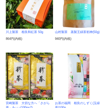
川上製茶 相良和紅茶 50g
山村製茶 蒸製王緑茶初神(50g)
864円(内税)
940円(内税)
宮崎製茶 大切な方へ「さがら
お茶の福岡 相良のしずく(玉緑
茶」を･･･(100g×2)
茶)100g