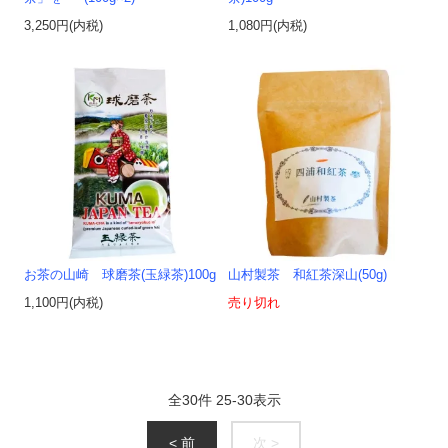
3,250円(内税)
1,080円(内税)
お茶の山崎 球磨茶(玉緑茶)100g
山村製茶 和紅茶深山(50g)
1,100円(内税)
売り切れ
全
30
件
25
-
30
表示
< 前
次 >