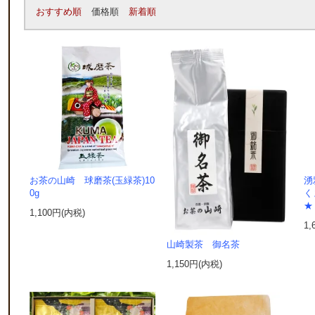
おすすめ順
価格順
新着順
お茶の山崎 球磨茶(玉緑茶)10
湧
0g
く
★
1,100円(内税)
1,
山崎製茶 御名茶
1,150円(内税)