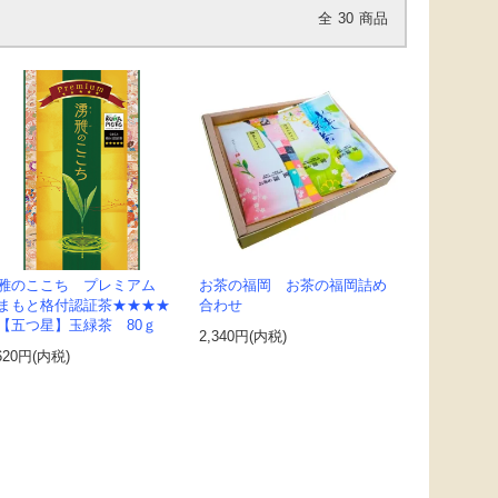
全
30
商品
雅のここち プレミアム
お茶の福岡 お茶の福岡詰め
まもと格付認証茶★★★★
合わせ
【五つ星】玉緑茶 80ｇ
2,340円(内税)
620円(内税)