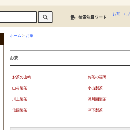
お茶
に
検索注目ワード
ホーム
>
お茶
お茶
お茶の山崎
お茶の福岡
山村製茶
小出製茶
川上製茶
浜川園製茶
信國製茶
津下製茶