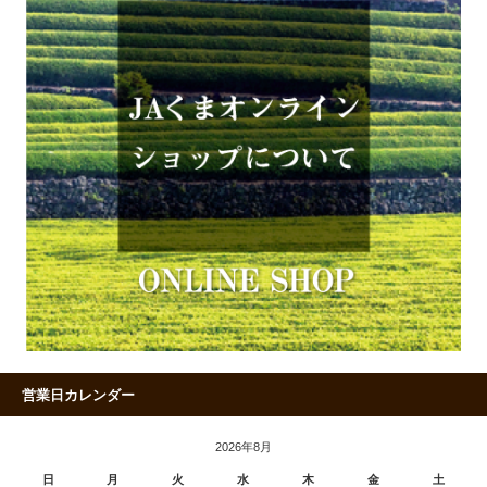
営業日カレンダー
2026年8月
日
月
火
水
木
金
土