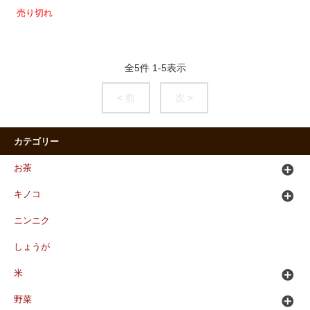
売り切れ
全
5
件
1
-
5
表示
< 前
次 >
カテゴリー
お茶
キノコ
ニンニク
しょうが
米
野菜