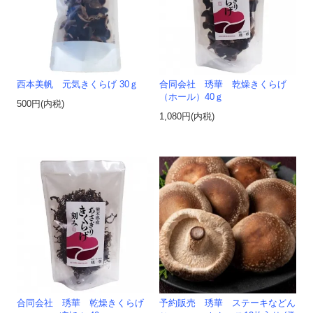
西本美帆 元気きくらげ 30ｇ
合同会社 琇華 乾燥きくらげ
（ホール）40ｇ
500円(内税)
1,080円(内税)
合同会社 琇華 乾燥きくらげ
予約販売 琇華 ステーキなどん