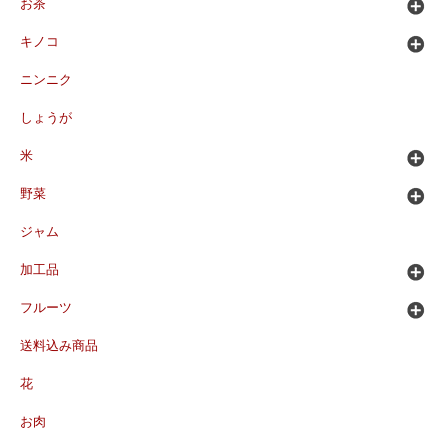
お茶
キノコ
ニンニク
しょうが
米
野菜
ジャム
加工品
フルーツ
送料込み商品
花
お肉