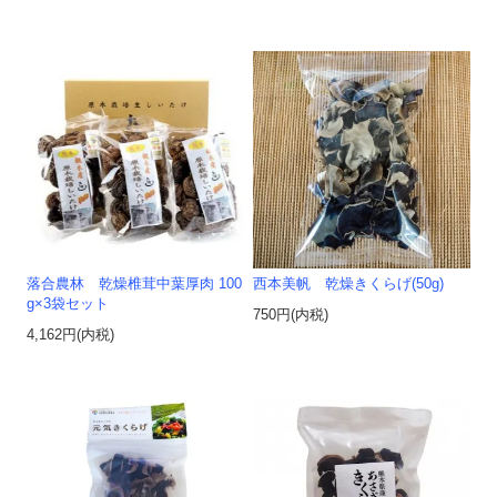
落合農林 乾燥椎茸中葉厚肉 100
西本美帆 乾燥きくらげ(50g)
g×3袋セット
750円(内税)
4,162円(内税)