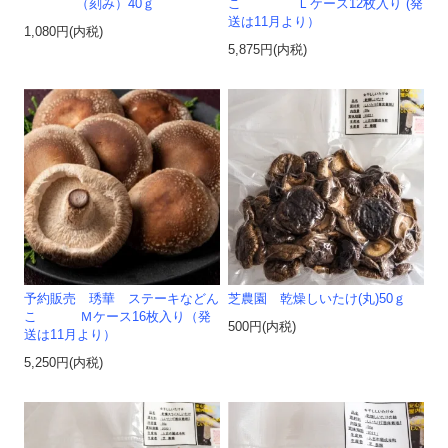
（刻み）40ｇ
こ Ｌケース12枚入り (発
送は11月より）
1,080円(内税)
5,875円(内税)
予約販売 琇華 ステーキなどん
芝農園 乾燥しいたけ(丸)50ｇ
こ Ｍケース16枚入り（発
500円(内税)
送は11月より）
5,250円(内税)