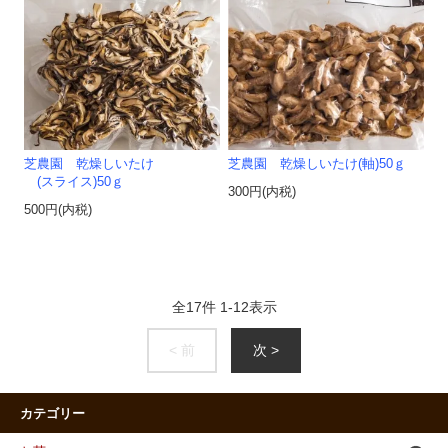
芝農園 乾燥しいたけ
芝農園 乾燥しいたけ(軸)50ｇ
(スライス)50ｇ
300円(内税)
500円(内税)
全
17
件
1
-
12
表示
< 前
次 >
カテゴリー