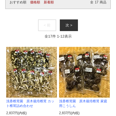
おすすめ順
価格順
新着順
全
17
商品
< 前
次 >
全
17
件
1
-
12
表示
浅香椎茸園 原木栽培椎茸 カッ
浅香椎茸園 原木栽培椎茸 家庭
ト椎茸詰め合わせ
用こうしん
2,837円(内税)
2,837円(内税)