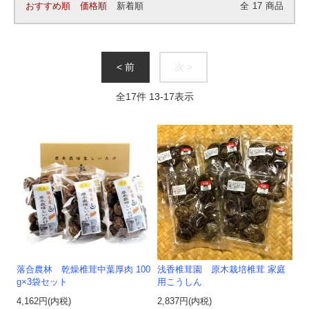
おすすめ順
価格順
新着順
全
17
商品
< 前
次 >
全
17
件
13
-
17
表示
落合農林 乾燥椎茸中葉厚肉 100
浅香椎茸園 原木栽培椎茸 家庭
g×3袋セット
用こうしん
4,162円(内税)
2,837円(内税)