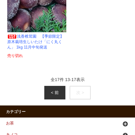
浅香椎茸園 【季節限定】
原木栽培生しいたけ「にく丸く
ん」 1kg 11月中旬発送
売り切れ
全
17
件
13
-
17
表示
< 前
次 >
カテゴリー
お茶
キノコ