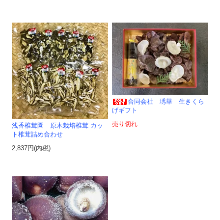
合同会社 琇華 生きくら
げギフト
売り切れ
浅香椎茸園 原木栽培椎茸 カッ
ト椎茸詰め合わせ
2,837円(内税)