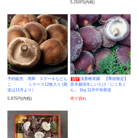
5,250円(内税)
予約販売 琇華 ステーキなどん
浅香椎茸園 【季節限定】
こ Ｌケース12枚入り (発
原木栽培生しいたけ「にく丸く
送は11月より）
ん」 1kg 11月中旬発送
5,875円(内税)
売り切れ