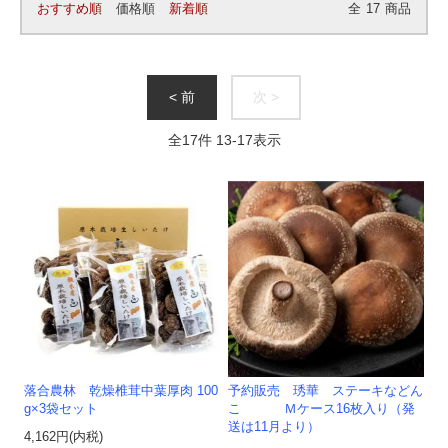
おすすめ順
価格順
新着順
全
17
商品
< 前
次 >
全
17
件
13
-
17
表示
落合農林 乾燥椎茸中葉厚肉 100
予約販売 琇華 ステーキなどん
g×3袋セット
こ Ｍケース16枚入り（発
送は11月より）
4,162円(内税)