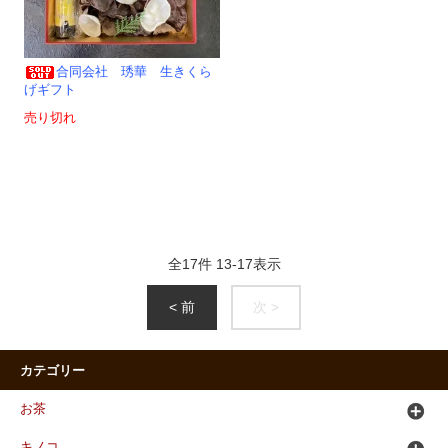
合同会社 琇華 生きくら
げギフト
売り切れ
全
17
件
13
-
17
表示
< 前
次 >
カテゴリー
お茶
キノコ