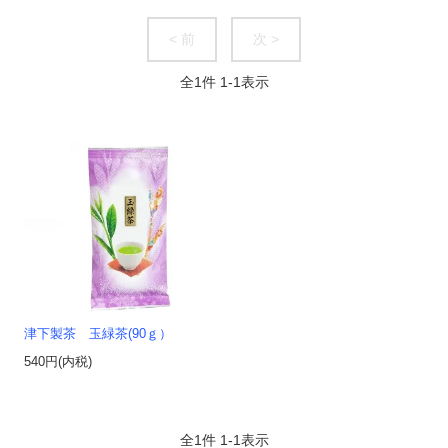
< 前
次 >
全
1
件
1
-
1
表示
津下製茶 玉緑茶(90ｇ）
540円(内税)
全
1
件
1
-
1
表示