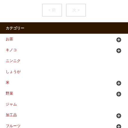
< 前
次 >
カテゴリー
お茶
キノコ
ニンニク
しょうが
米
野菜
ジャム
加工品
フルーツ