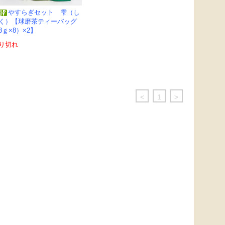
やすらぎセット 雫（し
く）【球磨茶ティーバッグ
3ｇ×8）×2】
り切れ
<
1
>