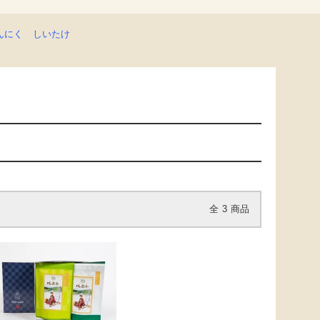
んにく
しいたけ
全
3
商品