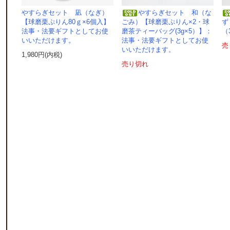
やすらぎセット 凪（なぎ）
やすらぎセット 和（な
【球磨栗ぷりん80ｇ×6個入】
ごみ）【球磨栗ぷりん×2・球
ず
法事・法要ギフトとしてお使
磨茶ティーバッグ(3g×5）】：
（
いいただけます。
法事・法要ギフトとしてお使
売
いいただけます。
1,980円(内税)
売り切れ