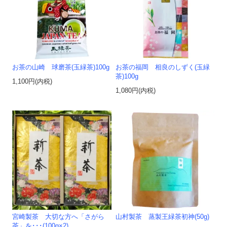
お茶の山崎 球磨茶(玉緑茶)100g
お茶の福岡 相良のしずく(玉緑
茶)100g
1,100円(内税)
1,080円(内税)
宮崎製茶 大切な方へ「さがら
山村製茶 蒸製王緑茶初神(50g)
茶」を･･･(100g×2)