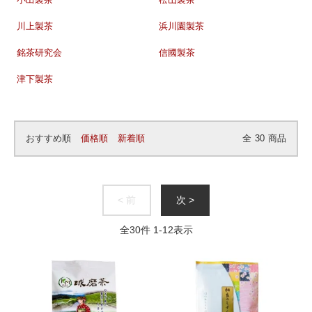
小出製茶
松山製茶
川上製茶
浜川園製茶
銘茶研究会
信國製茶
津下製茶
おすすめ順
価格順
新着順
全
30
商品
< 前
次 >
全
30
件
1
-
12
表示