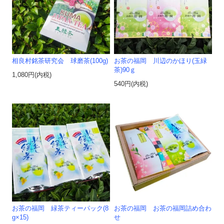
相良村銘茶研究会 球磨茶(100g)
お茶の福岡 川辺のかほり(玉緑
茶)90ｇ
1,080円(内税)
540円(内税)
お茶の福岡 緑茶ティーパック(8
お茶の福岡 お茶の福岡詰め合わ
g×15)
せ