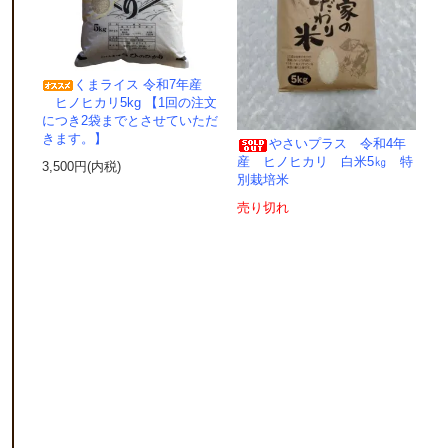
くまライス 令和7年産
ヒノヒカリ5kg 【1回の注文
につき2袋までとさせていただ
きます。】
やさいプラス 令和4年
産 ヒノヒカリ 白米5㎏ 特
3,500円(内税)
別栽培米
売り切れ