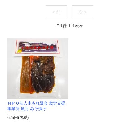
< 前
次 >
全
1
件
1
-
1
表示
ＮＰＯ法人木もれ陽会 就労支援
事業所 風月 みそ漬け
625円(内税)