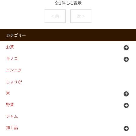
全
1
件
1
-
1
表示
< 前
次 >
カテゴリー
お茶
キノコ
ニンニク
しょうが
米
野菜
ジャム
加工品