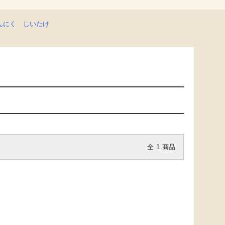
んにく
しいたけ
全
1
商品