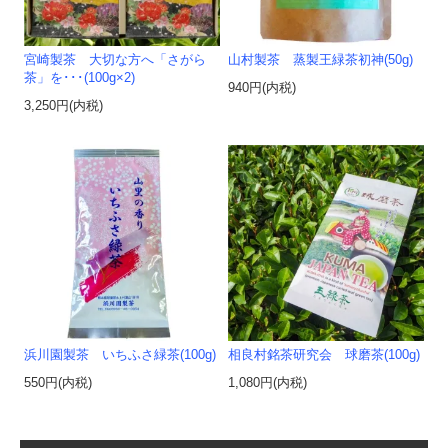
宮崎製茶 大切な方へ「さがら
山村製茶 蒸製王緑茶初神(50g)
茶」を･･･(100g×2)
940円(内税)
3,250円(内税)
浜川園製茶 いちふさ緑茶(100g)
相良村銘茶研究会 球磨茶(100g)
550円(内税)
1,080円(内税)