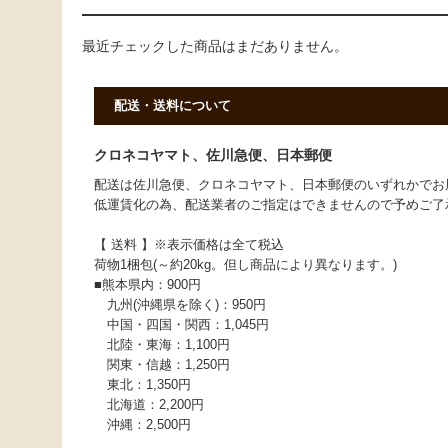
最近チェックした商品はまだありません。
配送・送料について
クロネコヤマト、佐川急便、日本郵便
配送は佐川急便、クロネコヤマト、日本郵便のいずれかでお
低運賃化の為、配送業者のご指定はできませんので予めご了
【 送料 】※表示価格は全て税込
荷物1梱包(～約20kg。但し商品により異なります。)
■熊本県内：900円
九州(沖縄県を除く)：950円
中国・四国・関西：1,045円
北陸・東海：1,100円
関東・信越：1,250円
東北：1,350円
北海道：2,200円
沖縄：2,500円