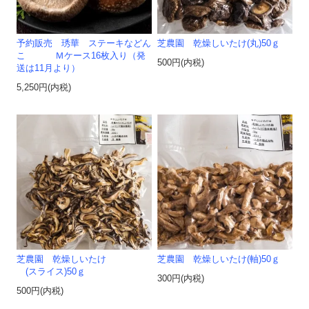
予約販売 琇華 ステーキなどん
芝農園 乾燥しいたけ(丸)50ｇ
こ Ｍケース16枚入り（発
500円(内税)
送は11月より）
5,250円(内税)
芝農園 乾燥しいたけ
芝農園 乾燥しいたけ(軸)50ｇ
(スライス)50ｇ
300円(内税)
500円(内税)