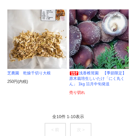
芝農園 乾燥千切り大根
浅香椎茸園 【季節限定】
原木栽培生しいたけ「にく丸く
250円(内税)
ん」 1kg 11月中旬発送
売り切れ
全
10
件
1
-
10
表示
< 前
次 >