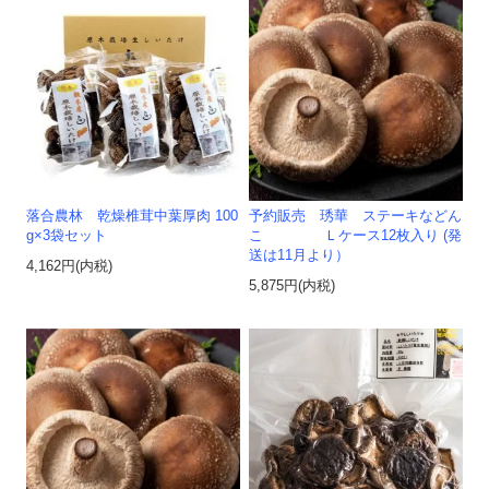
落合農林 乾燥椎茸中葉厚肉 100
予約販売 琇華 ステーキなどん
g×3袋セット
こ Ｌケース12枚入り (発
送は11月より）
4,162円(内税)
5,875円(内税)