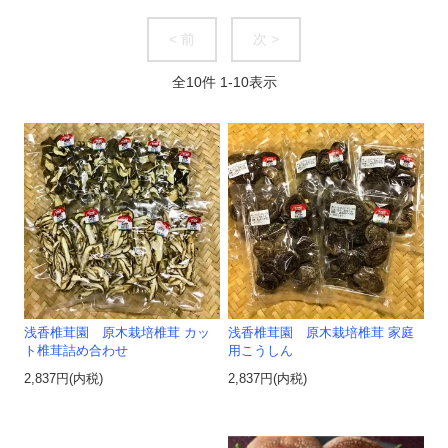
< 前
次 >
全
10
件
1
-
10
表示
浅香椎茸園 原木栽培椎茸 カッ
浅香椎茸園 原木栽培椎茸 家庭
ト椎茸詰め合わせ
用こうしん
2,837円(内税)
2,837円(内税)