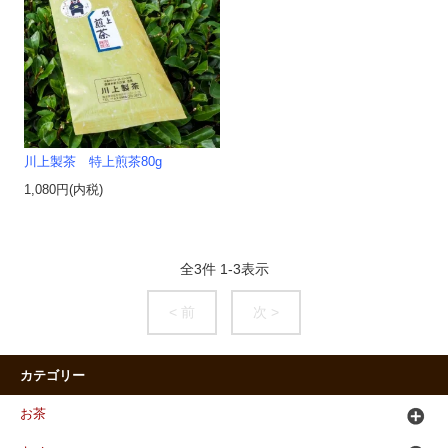
川上製茶 特上煎茶80g
1,080円(内税)
全
3
件
1
-
3
表示
< 前
次 >
カテゴリー
お茶