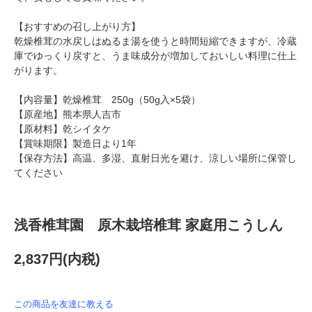
【おすすめの召し上がり方】
乾燥椎茸の水戻しはぬるま湯を使うと時間短縮できますが、冷蔵
庫でゆっくり戻すと、うま味成分が増加しておいしい料理に仕上
がります。
【内容量】乾燥椎茸 250g（50g入×5袋）
【原産地】熊本県人吉市
【原材料】乾シイタケ
【賞味期限】製造日より1年
【保存方法】高温、多湿、直射日光を避け、涼しい場所に保管し
てください
浅香椎茸園 原木栽培椎茸 家庭用こうしん
2,837円(内税)
この商品を友達に教える