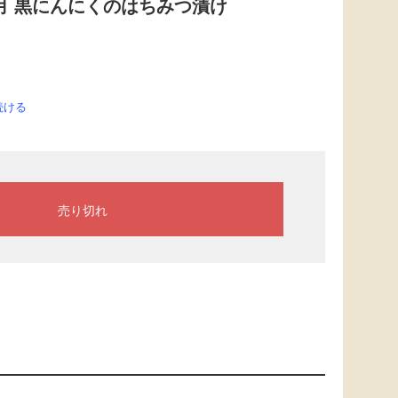
月 黒にんにくのはちみつ漬け
続ける