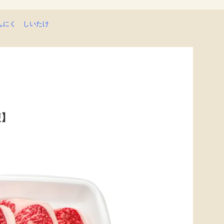
んにく
しいたけ
便】