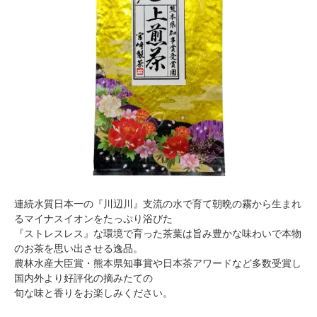
連続水質日本一の『川辺川』支流の水で育て朝晩の霧から生まれ
るマイナスイオンをたっぷり浴びた
『ストレスレス』な環境で育った茶葉は旨み豊かな味わいで本物
のお茶を思い出させる逸品。
農林水産大臣賞・熊本県知事賞や日本茶アワードなど多数受賞し
国内外より好評化の摘みたての
旬な味と香りをお楽しみください。