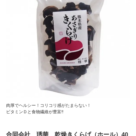
肉厚でヘルシー！コリコリ感がたまらない！
ビタミンＤと食物繊維が豊富‼
合同会社 琇華 乾燥きくらげ（ホール）40