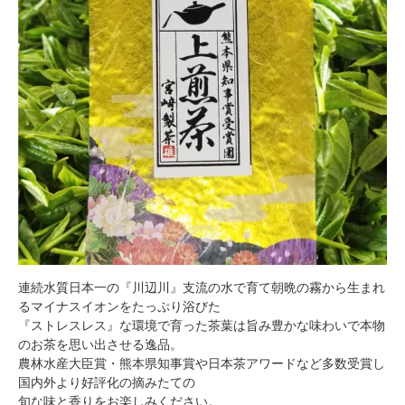
連続水質日本一の『川辺川』支流の水で育て朝晩の霧から生まれ
るマイナスイオンをたっぷり浴びた
『ストレスレス』な環境で育った茶葉は旨み豊かな味わいで本物
のお茶を思い出させる逸品。
農林水産大臣賞・熊本県知事賞や日本茶アワードなど多数受賞し
国内外より好評化の摘みたての
旬な味と香りをお楽しみください。