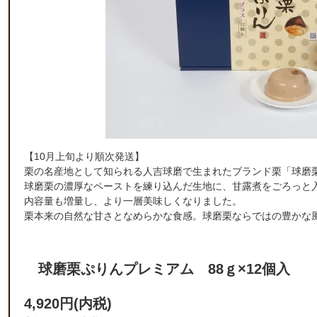
【10月上旬より順次発送】
栗の名産地として知られる人吉球磨で生まれたブランド栗「球磨
球磨栗の濃厚なペーストを練り込んだ生地に、甘露煮をごろっと
内容量も増量し、より一層美味しくなりました。
栗本来の自然な甘さとなめらかな食感。球磨栗ならではの豊かな
球磨栗ぷりんプレミアム 88ｇ×12個入
4,920円(内税)