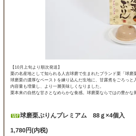
【10月上旬より順次発送】
栗の名産地として知られる人吉球磨で生まれたブランド栗「球磨
球磨栗の濃厚なペーストを練り込んだ生地に、甘露煮をごろっと
内容量も増量し、より一層美味しくなりました。
栗本来の自然な甘さとなめらかな食感。球磨栗ならではの豊かな
球磨栗ぷりんプレミアム 88ｇ×4個入
1,780円(内税)