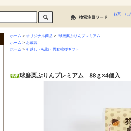
お茶
に
検索注目ワード
ホーム
>
オリジナル商品
>
球磨栗ぷりんプレミアム
ホーム
>
お歳暮
ホーム
>
引越し・転勤・異動挨拶ギフト
球磨栗ぷりんプレミアム 88ｇ×4個入