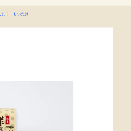
んにく
しいたけ