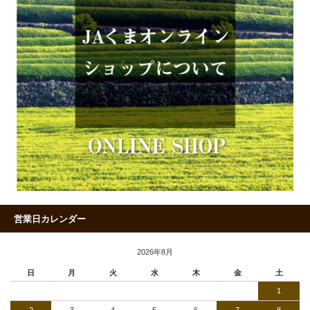
営業日カレンダー
2026年8月
日
月
火
水
木
金
土
1