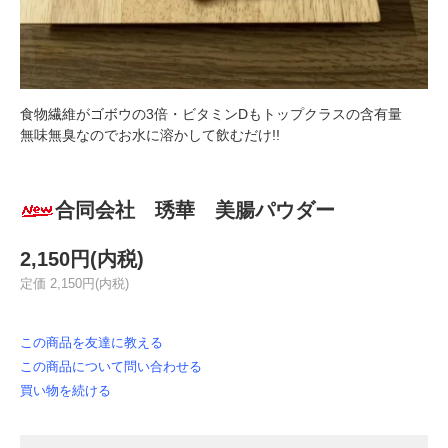
食物繊維がゴボウの3倍・ビタミンDもトップクラスの含有量
無味無臭なのでお水に溶かして飲むだけ!!
合同会社 琇華 美腸パウダー
2,150円(内税)
定価 2,150円(内税)
この商品を友達に教える
この商品について問い合わせる
買い物を続ける