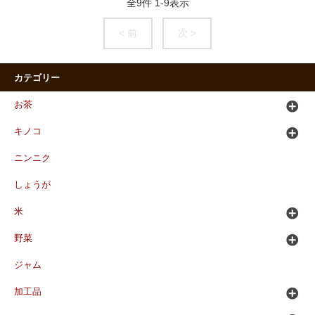
全
9
件
1
-
9
表示
< 前
次 >
カテゴリー
お茶
キノコ
ニンニク
しょうが
米
野菜
ジャム
加工品