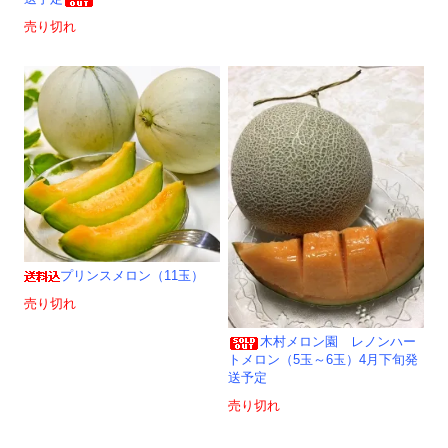
売り切れ
プリンスメロン（11玉）
売り切れ
木村メロン園 レノンハー
トメロン（5玉～6玉）4月下旬発
送予定
売り切れ