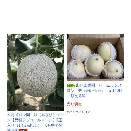
出水田農園 ホームランメ
ロン 秀（5玉～6玉） 5月10日
～順次発送
売り切れ
ホームランメロン
木村メロン園 旭（あさひ）メロ
ン【品種ラブコールメロン】2玉
入り（1玉2㎏以上） 6月中旬発
送予定