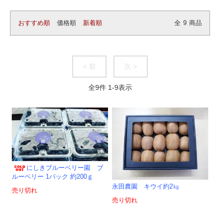
おすすめ順
価格順
新着順
全
9
商品
< 前
次 >
全
9
件
1
-
9
表示
にしきブルーベリー園 ブ
ルーベリー 1パック 約200ｇ
永田農園 キウイ約2㎏
売り切れ
売り切れ