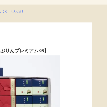
んにく
しいたけ
ぷりんプレミアム×6】