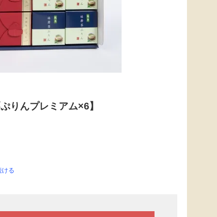
ぷりんプレミアム×6】
続ける